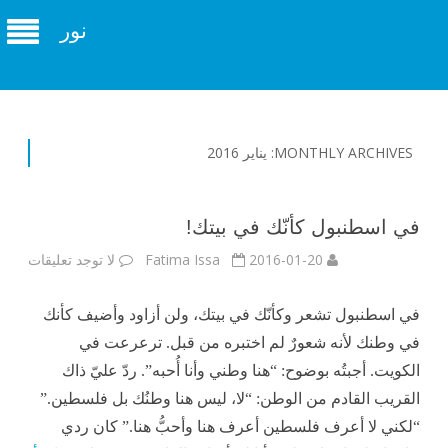
نور
MONTHLY ARCHIVES:
يناير 2016
في اسطنبول كأنّك في بيتك!
على
2016-01-20
Fatima Issa
لا توجد تعليقات
في
اسطن
كأنّك
في
في اسطنبول تشعر وكأنّك في بيتك، ولن أزاود وأضيف كأنك
بيتك!
في وطنك لأنه شعورٌ لم اختبره من قبل. ترعرعت في
الكويت. أجبتُه بوضوح: “هنا وطني وأنا أُحبه”. ردّ عليّ ذاك
القريب القادم من الوطن: “لا، ليس هنا وطنُك بل فلسطين.”
“لكني لا أعرف فلسطين أعرف هنا وأحبُّ هنا.” كان ردي