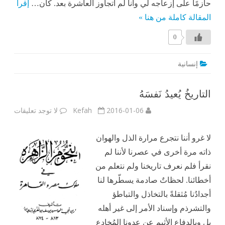
حازمًا على إزعاجه لي وأنا لم أتجاوز العاشرة بعد. كان…
إقرأ
المقالة كاملة من هنا »
0
إنسانية
التاريخُ يُعيدُ نَفسَهُ
على
2016-01-06
Kefah
لا توجد تعليقات
التاريخ
يُعيدُ
نَفسَهُ
لا غرو أننا نتجرع مرارة الذل والهوان
ذاته مرة أخرى في عصرنا لأننا لم
نقرأ فلم نعرف تاريخنا ولم نتعلم من
أخطائنا. لحظاتٌ صادمة يسطّرها لنا
أجدادُنا مُثقلةً بالتخاذل والتباطؤ
والتشرذم وإسناد الأمر إلى غير أهله
بل وبالدفاع الأثيم عن عدونا المُخادع