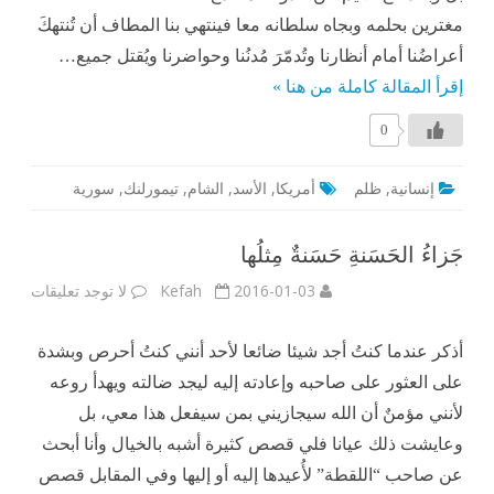
مغترين بحلمه وبجاه سلطانه معا فينتهي بنا المطاف أن تُنتهكَ
أعراضُنا أمام أنظارنا وتُدمّرَ مُدنُنا وحواضرنا ويُقتل جميع…
إقرأ المقالة كاملة من هنا »
0
إنسانية
,
ظلم
أمريكا
,
الأسد
,
الشام
,
تيمورلنك
,
سورية
جَزاءُ الحَسَنةِ حَسَنةٌ مِثلُها
على
2016-01-03
Kefah
لا توجد تعليقات
جَزاءُ
الحَسَن
حَسَنةٌ
مِثلُها
أذكر عندما كنتُ أجد شيئا ضائعا لأحد أنني كنتُ أحرص وبشدة
على العثور على صاحبه وإعادته إليه ليجد ضالته ويهدأ روعه
لأنني مؤمنٌ أن الله سيجازيني بمن سيفعل هذا معي، بل
وعايشت ذلك عيانا فلي قصص كثيرة أشبه بالخيال وأنا أبحث
عن صاحب “اللقطة” لأُعيدها إليه أو إليها وفي المقابل قصص